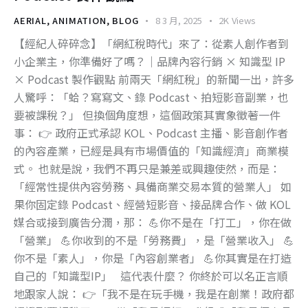
AERIAL
,
ANIMATION
,
BLOG
8 3 月, 2025
2K
Views
【經紀人碎碎念】「網紅稅時代」來了：從素人創作者到
小企業主，你準備好了嗎？｜品牌內容行銷 × 知識型 IP
× Podcast 製作觀點 前兩天「網紅稅」的新聞一出，許多
人驚呼：「蛤？寫寫文、錄 Podcast、拍短影音副業，也
要被課稅？」 但換個角度想，這個政策其實象徵著一件
事： 👉 政府正式承認 KOL、Podcast 主播、影音創作者
的內容產業，已經是具有市場價值的「知識經濟」商業模
式。 也就是說，我們不再只是兼差或興趣使然，而是：
「經常性提供內容勞務、具備商業交易本質的營業人」 如
果你固定錄 Podcast、經營短影音、接品牌合作、做 KOL
媒合或接到廣告分潤，那： 💪你不是在「打工」，你在做
「營業」 💪你收到的不是「勞務費」，是「營業收入」 💪
你不是「素人」，你是「內容創業者」 💪你其實是在打造
自己的「知識型IP」 這代表什麼？ 你終於可以名正言順
地跟家人說： 👉「我不是在玩手機，我是在創業！政府都