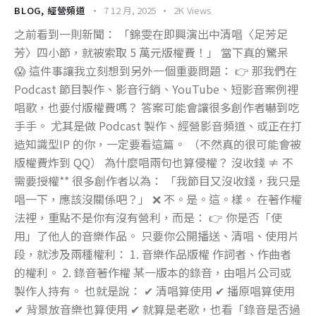
BLOG
,
經營頻道
7 12 月, 2025
2K
Views
之前看到一則新聞： 「錦雯在即興演出中清唱〈足芳足
芳〉四小節，就被索取 5 萬元版權費！」 當下真的驚呆
😱 這件事讓我立刻想到另外一個重要問題： 👉 那我們在
Podcast 節目製作、影音行銷、YouTube、短影音案例裡
唱歌，也要付版權費嗎？ 答案可能會讓很多創作者嚇到吃
手手。 尤其是做 Podcast 製作、經營影音頻道、或正在打
造知識型IP 的你，一定要看這篇。 （不然真的很可能會被
版權費炸到 QQ） 為什麼唱兩句也算侵權？ 沒收錢 ≠ 不
需要授權** 很多創作者以為： 「我節目又沒收錢，我只是
唱一下，應該沒關係吧？」 ❌ 不。是。這。樣。 在著作權
法裡，重點不是你有沒有營利，而是： 👉 你是否「使
用」了他人的音樂作品。 只要你公開播送、清唱、使用片
段，就涉及兩種權利： 1. 音樂作品版權 作詞者、作曲者
的權利。 2. 錄音著作權 某一版本的錄音，由唱片公司或
製作人持有。 也就是說： ✔ 清唱算使用 ✔ 播原唱算使用
✔ 背景放音樂也算使用 ✔ 就算是老歌，也看「錄音是否過