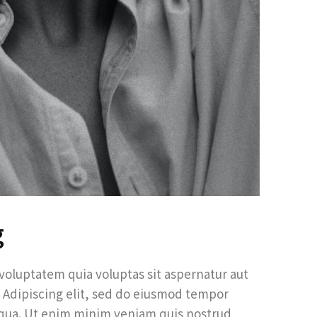
g
oluptatem quia voluptas sit aspernatur aut
o. Adipiscing elit, sed do eiusmod tempor
liqua. Ut enim minim veniam quis nostrud